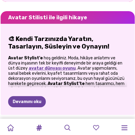
Avatar Stilisti ile ilgili hikaye
🎨
Kendi Tarzınızda Yaratın,
Tasarlayın, Süsleyin ve Oynayın!
Avatar Stylist'e
hoş geldiniz. Moda, hikâye anlatımı ve
dünya inşasının tek bir keyifli deneyimde bir araya geldiği en
üst düzey
avatar dünyası oyunu
. Avatar yapımcılarını,
sanal bebek evlerini, kıyafet tasarımlarını veya rahat oda
dekorasyon oyunlarını seviyorsanız, bu oyun hayal gücünüzü
harekete geçirecek.
Avatar Stylist'te
hem tasarımcı, hem
yönetmen, hem dekoratör hem de hikâye anlatıcısısınız...
hepsi bir arada! Bu etkileşimli
avatar oyunu
sizi, her biri
kendine özgü bir ruh haline, renklere, karakterlere ve
Devamını oku
büyüleyici sürprizlere sahip benzersiz mekanlarla dolu canlı bir
dünyaya adım atmaya davet ediyor. İster şık kıyafetler
tasarlayın, ister rüya gibi bir odayı dekore edin, ister sevimli
karakterlerle eğlenceli sahneler yaratın, sizi her zaman
AVATAR
TOCA
ANIME
QUEENKA
ANIME
TOCA
AVATAR
TB
TOCA
SOĞUK
heyecan verici bir şeyler bekliyor.
DÜNYASI
BOCA
ÇIFTI:
AVATAR:
AVATAR
DÜNYA
WORLD
DÜNYASI
BOCA'DA
MEVSIM