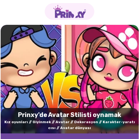
Prinxy'de Avatar Stilisti oynamak
Kız oyunları
Giyinmek
Avatar
Dekorasyon
Karakter-yaratı
cısı
Avatar dünyası