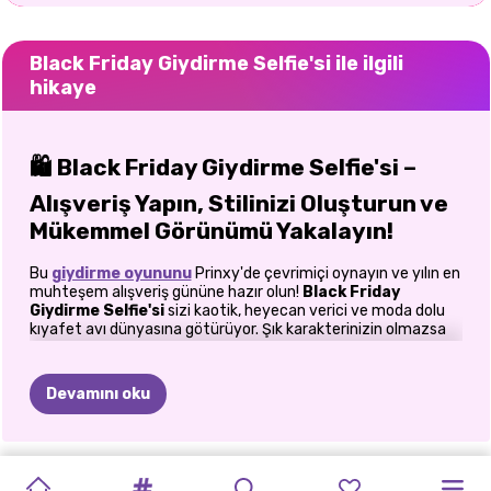
Black Friday Giydirme Selfie'si ile ilgili
hikaye
🛍️
Black Friday Giydirme Selfie'si –
Alışveriş Yapın, Stilinizi Oluşturun ve
Mükemmel Görünümü Yakalayın!
Bu
giydirme oyununu
Prinxy'de çevrimiçi oynayın ve yılın en
muhteşem alışveriş gününe hazır olun!
Black Friday
Giydirme Selfie'si
sizi kaotik, heyecan verici ve moda dolu
kıyafet avı dünyasına götürüyor. Şık karakterinizin olmazsa
olmaz görünümlerle dolu bir istek listesi var ve sizin göreviniz,
her trend parçayı denemesine, eksiksiz kıyafetler
oluşturmasına ve
aradığını
bulduğunda mükemmel selfieyi
Devamını oku
çekmesine yardımcı olmak. Kızlara yönelik bu çevrimiçi
giydirme oyununda, alışveriş merkezinde dört özel kıyafet
ararken ona eşlik edeceksiniz:
ÜNLÜLERIN
LOVIE
BFF
SONBAHAR
BFF'LER
TIKTOK
ŞÜKRAN
KARA
SONBAHARDA
ELLIE
SONBAHAR
SISTERS
✨
sevimli bir sonbahar kıyafeti