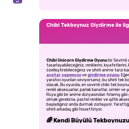
Chibi Tekboynuz Giydirme ile ilg
Chibi Unicorn Giydirme Oyunu
bir
Sevimli 
tasarlayabileceğiniz, renklerini, kıyafetlerini, 
özelleştirebileceğiniz ve sihirli anime tarzı k
avatar yapımcısı
ve
giydirme oyunu
. Eğe
yaratıcı oyunları seviyorsanız, bu sihirli tek b
olacak. Bu oyunda, en sevimli chibi tek boynuzl
renkli aksesuarlar, parlak kanatlar, simler ve ş
Rüya gibi bir anime dünyasından fırlamış gibi g
olmak gerekirse, pastel renkler ve ışıltılı a
başladığınız anda durmak zorlaşıyor. Yarattığ
sihirli arkadaş gibi hissettiriyor.
🌈 Kendi Büyülü Tekboynuz