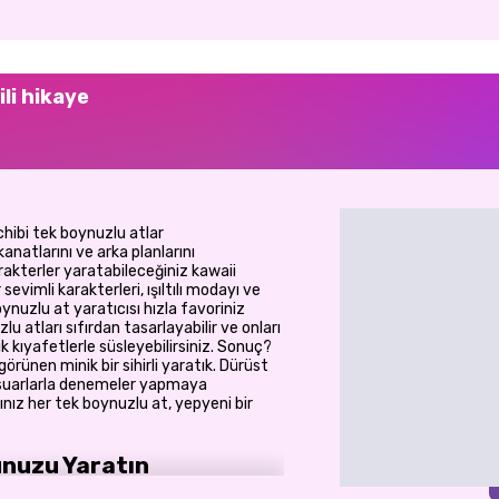
ili hikaye
chibi tek boynuzlu atlar
kanatlarını ve arka planlarını
arakterler yaratabileceğiniz kawaii
r sevimli karakterleri, ışıltılı modayı ve
oynuzlu at yaratıcısı hızla favoriniz
u atları sıfırdan tasarlayabilir ve onları
ık kıyafetlerle süsleyebilirsiniz. Sonuç?
örünen minik bir sihirli yaratık. Dürüst
ksesuarlarla denemeler yapmaya
ınız her tek boynuzlu at, yepyeni bir
unuzu Yaratın