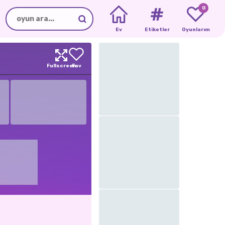
0
Ev
Etiketler
Oyunlarım