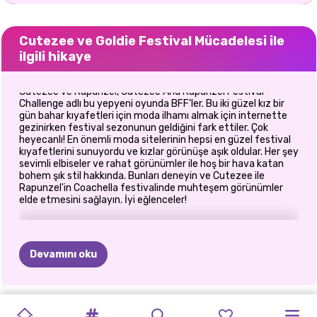
Cutezee ve Goldie Festival Mücadelesi ile
ilgili hikaye
Cutezee ve Rapunzel, Cutezee And Rapunzel Festival
Challenge adlı bu yepyeni oyunda BFF'ler. Bu iki güzel kız bir
gün bahar kıyafetleri için moda ilhamı almak için internette
gezinirken festival sezonunun geldiğini fark ettiler. Çok
heyecanlı! En önemli moda sitelerinin hepsi en güzel festival
kıyafetlerini sunuyordu ve kızlar görünüşe aşık oldular. Her şey
sevimli elbiseler ve rahat görünümler ile hoş bir hava katan
bohem şık stil hakkında. Bunları deneyin ve Cutezee ile
Rapunzel'in Coachella festivalinde muhteşem görünümler
elde etmesini sağlayın. İyi eğlenceler!
Devamını oku
YILBAŞI
AMAN
BFF'LERIN
PRENSESLER
BFF'LER
BIR
KIZ
EN
YAKIN
EN
IYI
ELIZA'NIN
PRENSES
SARIŞINLAR