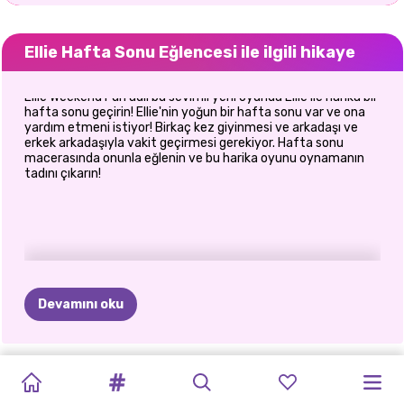
Ellie Hafta Sonu Eğlencesi ile ilgili hikaye
Ellie Weekend Fun adlı bu sevimli yeni oyunda Ellie ile harika bir
hafta sonu geçirin! Ellie'nin yoğun bir hafta sonu var ve ona
yardım etmeni istiyor! Birkaç kez giyinmesi ve arkadaşı ve
erkek arkadaşıyla vakit geçirmesi gerekiyor. Hafta sonu
macerasında onunla eğlenin ve bu harika oyunu oynamanın
tadını çıkarın!
Devamını oku
TIKTOK
ELSA
VE
BEN
KARDASHIANS'IN
BÜYÜLÜ
PRENSESLERIN
POLINEZYA
PRENSESLER
E-KIZ
PRENSESLER
MAĞARA
OKULA
GIRLS
VS
MOANA
OLSAM
NE
ÜRKÜTÜCÜ
ORMANDA
HAYVAN
PRENSESI
MODA
MODASI
İKINCI
EL
KIZI
DÖNÜŞ: