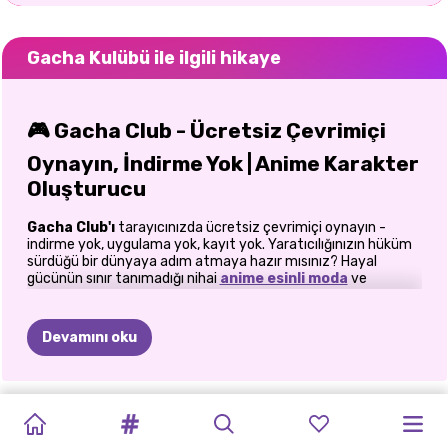
Gacha Kulübü ile ilgili hikaye
🎮 Gacha Club - Ücretsiz Çevrimiçi
Oynayın, İndirme Yok | Anime Karakter
Oluşturucu
Gacha Club'ı
tarayıcınızda ücretsiz çevrimiçi oynayın -
indirme yok, uygulama yok, kayıt yok. Yaratıcılığınızın hüküm
sürdüğü bir dünyaya adım atmaya hazır mısınız? Hayal
gücünün sınır tanımadığı nihai
anime esinli moda
ve
karakter oluşturma oyunu
olan Gacha Club'a merhaba
deyin! Masaüstü, dizüstü bilgisayar, tablet veya mobil
cihazda oynuyor olsanız da, tam Gacha Club deneyimi
Devamını oku
Prinxy'de anında, tamamen ücretsiz ve hiçbir kısıtlama
olmadan yüklenir.
👗
Yaratın. Özelleştirin. Büyüleyin!
TOCA
DARK
AVATAR
KONSER
KIZLAR
GRIMM
NOEL
NOEL
DOĞAL
KIZ
E-KIZ
BENIM
MANGA
BOCA
ŞIK
ACADEMIA
WORLD
OOTD
İÇIN
GÜZELI
RUHU
2
BABA
GIYDIRME
MODASI
MANGA
KIZ
Gacha
Club'da moda fanteziyle buluşuyor ve yaratıcılık doruk