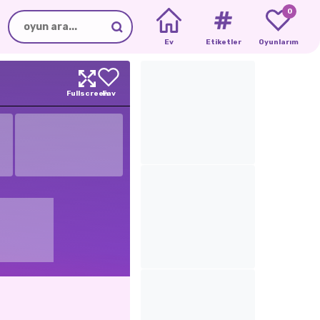
0
Ev
Etiketler
Oyunlarım