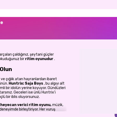
ye
arçaları çaldığınız, şeytani güçler
 okuduğunuz bir
ritim oyunudur
.
 Olun
 ve çığlık atan hayranlardan ibaret
ünün.
Huntrix: Saja Boys
, bu algıyı alt
emli bir idolün yerine koyuyor. Gündüzleri
arsınız. Geceleri ise ünlü Huntrix'i
lü bir iblis oluyorsunuz.
heyecan verici ritim oyunu,
müzik,
deneyimde birleştiriyor. Her vuruş
r başarılı ritim dizisi sizi nihai rakip