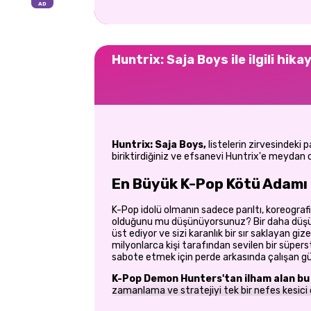
Huntrix: Saja Boys ile ilgili hika
Huntrix: Saja Boys,
listelerin zirvesindeki p
biriktirdiğiniz ve efsanevi Huntrix'e meydan
En Büyük K-Pop Kötü Adamı
K-Pop idolü olmanın sadece parıltı, koreografi
olduğunu mu düşünüyorsunuz? Bir daha düş
üst ediyor ve sizi karanlık bir sır saklayan giz
milyonlarca kişi tarafından sevilen bir süperst
sabote etmek için perde arkasında çalışan güç
K-Pop Demon Hunters'tan ilham alan bu 
zamanlama ve stratejiyi tek bir nefes kesici 
önemlidir, her performans gücünüzü artırır ve he