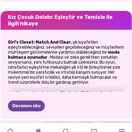
Kız Çocuk Dolabı: Eşleştir ve Temizle ile
ilgili hikaye
Girl's Closet: Match And Clear,
şık kıyafetleri
eşleştirebileceğiniz, seviyeleri geçebileceğiniz ve müşterilerin
muhteşem görünmelerine yardımcı olabileceğiniz bir
moda
bulmaca oyunudur
. Modayı ve zeka gerektiren zorlukları
seviyorsanız, yeni tutkunuzu bulmak üzeresiniz. Bu oyun,
rahatlatıcı eşleştirme mekaniğini şık stil ile birleştirerek size
mükemmel bir yaratıcılık ve strateji karışımı sunuyor. Her
seviye yeni kıyafet istekleri, daha karmaşık bulmacalar ve
trend sürprizlerle dolu bir gardırop getiriyor.
🧩 Uyumlu, Şık ve Dolabı Düzenleyin
Göreviniz basit ama son derece tatmin edici.
Devamını oku
Her müşteri için doğru giyim eşyalarını eşleştirin.
Doğru kıyafetleri seçerek rafları boşaltın.
Müşterilerinizin seçtiğiniz ürünleri anında denemesini
BEBEK
BBQ
YÜN
ÇIKARTMA
ÜÇLÜ
MAL
ASMR
SWEETSU
SEVGILILER
TEK
PRENSES
izleyin.