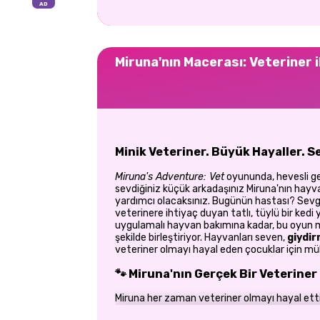
Miruna'nın Macerası: Veteriner il
Minik Veteriner. Büyük Hayaller. S
Miruna's Adventure: Vet
oyununda, hevesli ge
sevdiğiniz küçük arkadaşınız Miruna'nın ha
yardımcı olacaksınız. Bugünün hastası? Sevgi
veterinere ihtiyaç duyan tatlı, tüylü bir kedi
uygulamalı hayvan bakımına kadar, bu oyun m
şekilde birleştiriyor. Hayvanları seven,
giydir
veteriner olmayı hayal eden çocuklar için 
🐾 Miruna'nın Gerçek Bir Veteriner
Miruna her zaman veteriner olmayı hayal etti 
Ona en sevimli veteriner kıyafetini giydirerek 