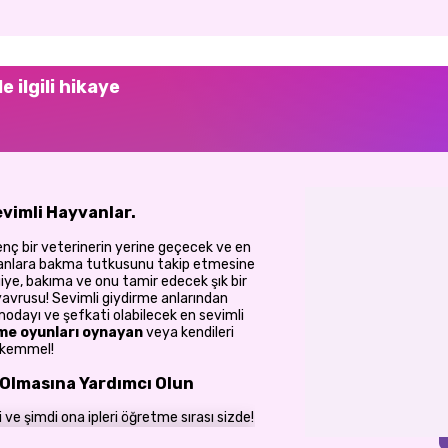
e ilgili hikaye
evimli Hayvanlar.
nç bir veterinerin yerine geçecek ve en
yvanlara bakma tutkusunu takip etmesine
ye, bakıma ve onu tamir edecek şık bir
 yavrusu! Sevimli giydirme anlarından
odayı ve şefkati olabilecek en sevimli
me oyunları oynayan
veya kendileri
mükemmel!
 Olmasına Yardımcı Olun
ve şimdi ona ipleri öğretme sırası sizde!
başlayın; önlükler, eldivenler,