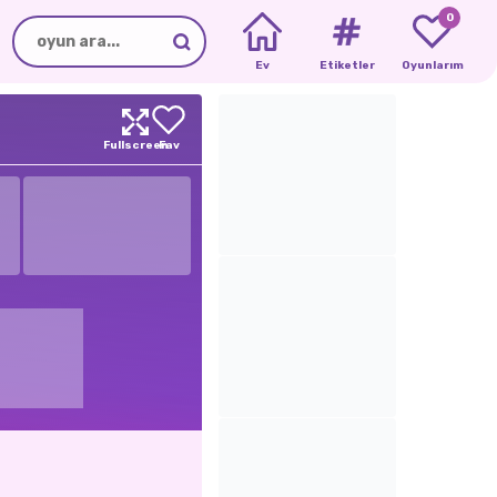
0
Ev
Etiketler
Oyunlarım