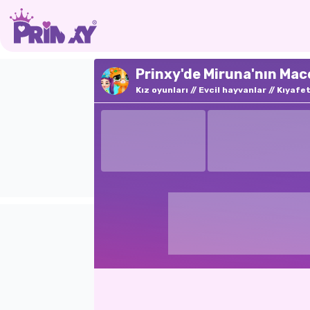
Prinxy'de Miruna'nın Mac
Kız oyunları
Evcil hayvanlar
Kıyafe