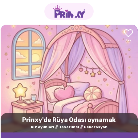
Prinxy'de Rüya Odası oynamak
Kız oyunları
Tasarımcı
Dekorasyon