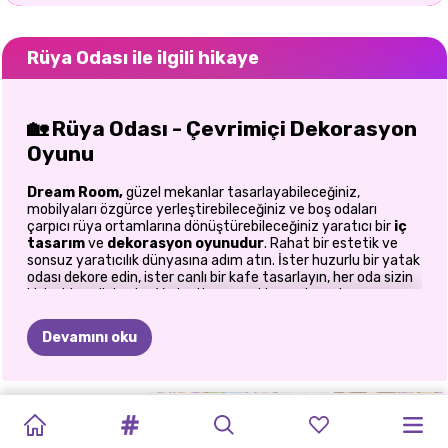
Rüya Odası ile ilgili hikaye
🏡 Rüya Odası - Çevrimiçi Dekorasyon
Oyunu
Dream Room,
güzel mekanlar tasarlayabileceğiniz,
mobilyaları özgürce yerleştirebileceğiniz ve boş odaları
çarpıcı rüya ortamlarına dönüştürebileceğiniz yaratıcı bir
iç
tasarım
ve
dekorasyon oyunudur
. Rahat bir estetik ve
sonsuz yaratıcılık dünyasına adım atın. İster huzurlu bir yatak
odası dekore edin, ister canlı bir kafe tasarlayın, her oda sizin
kişisel tuvaliniz olur. Yerleştirme, renkler ve temalar
konusunda tam özgürlükle, hayal gücünüz gerçekten ön
plana çıkar.
Devamını oku
🛋️ Altı Eşsiz Oda Tasarlayın
TUHAF
BLUSH
KIKI'NIN
BRAINROTS:
BEBEK
TOCA
DÜĞÜN
LEE'NIN
PRENSESLER
DECORATE:
Bu oyunun özü çeşitlilikte yatıyor. Her mekan yeni bir
atmosfer ve yeni yaratıcı olanaklar sunuyor. Şunları dekore
ODA
MODA
KIZ
ÇAY
EVI:
GIYDIRME
GIYDIRME:
BOCA'DA
PLANLAYICISI
GIYDIRME
EV
TASARIM