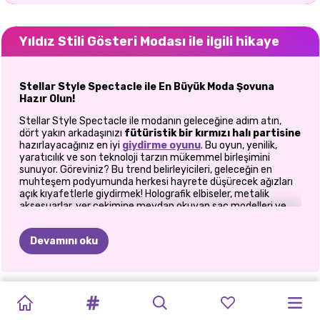
Yıldız Stili Gösteri Modası ile ilgili hikaye
Stellar Style Spectacle ile En Büyük Moda Şovuna
Hazır Olun!
Stellar Style Spectacle ile modanın geleceğine adım atın,
dört yakın arkadaşınızı
fütüristik bir kırmızı halı partisine
hazırlayacağınız en iyi
giydirme oyunu
. Bu oyun, yenilik,
yaratıcılık ve son teknoloji tarzın mükemmel birleşimini
sunuyor. Göreviniz? Bu trend belirleyicileri, geleceğin en
muhteşem podyumunda herkesi hayrete düşürecek ağızları
açık kıyafetlerle giydirmek! Holografik elbiseler, metalik
aksesuarlar, yer çekimine meydan okuyan saç modelleri ve
karanlıkta parlayan makyajlarla dolu sanal bir gardıropla, bu
dünyadan olmayan, dikkat çekici görünümler yaratmak için
Devamını oku
ihtiyacınız olan her şeye sahip olacaksınız.
Stellar Style Spectacle Fashion nasıl oynanır?
OKULA
YARAMAZ
IBIZA
BFF'LER
CYBERPUNK
ÇARŞAMBA
DENIZ
KIZI
TEK
TIKTOK
AMAN
BFF'LERIN
KRIPTO
Fütüristik bir moda ifadesi yapmaya hazır mısınız? Bugün
Stellar Style Spectacle'ı
oynayın ve modanın sınır
DÖNÜŞ:
KIZ
YAZ
KÖPÜK
LÜKS
ŞEHRI
SAÇ
IŞIK
ESTETIĞI
RENKLI
TRENDLERI:
TANRIM
ALTIN
KIZLARI
tanımadığı bir dünyaya dalın. Dört yakın arkadaşın şimdiye