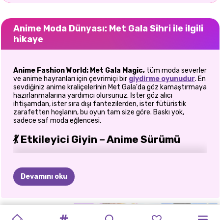
Anime Moda Dünyası: Met Gala Sihri ile ilgili
hikaye
Anime Fashion World: Met Gala Magic,
tüm moda severler
ve anime hayranları için çevrimiçi bir
giydirme oyunudur
. En
sevdiğiniz anime kraliçelerinin Met Gala'da göz kamaştırmaya
hazırlanmalarına yardımcı olursunuz. İster göz alıcı
ihtişamdan, ister sıra dışı fantezilerden, ister fütüristik
zarafetten hoşlanın, bu oyun tam size göre. Baskı yok,
sadece saf moda eğlencesi.
💃 Etkileyici Giyin – Anime Sürümü
Nezuko Kamado
,
Usagi Tsukino
,
Zero Two
ve
Nami'ye
katılın ve kırmızı halıların, özel tasarım elbiselerin ve ışıltılı
makyajların göz alıcı dünyasına adım atın. Her karakter
Devamını oku
kendine özgü bir havaya sahip ve onları yılın en büyük moda
gecesi için şekillendirmek sizin göreviniz. Cesur düşünün.
Dramatik düşünün.
Anime ile haute couture'ün bir araya
geldiğini
düşünün. Zamanlayıcı veya rekabet olmadan hayal
MODA
Y2K
MODA
ANIME
BARBIE
SOL
VEYA
EN
YAKIN
GLAMOUR
MODA
ELLIE
ÜNLÜLERIN
ANIME
gücünüzü serbest bırakabilirsiniz. Cesur yeni görünümleri