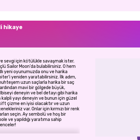
li hikaye
e sevgi için kötülükle savaşmak ister.
üçlü Sailor Moon'da bulabilirsiniz. O hem
dlı yeni oyunumuzda onu ve harika
ter'i yeniden yaratabilirsiniz. İlk adım,
 muhteşem uzun saçlarla harika bir saç
ardından mavi bir gölgede büyük,
elbiseyi deneyin ve bel detayı gibi harika
a kalpli yayı deneyin ve bunun için güzel
 çift çizme en iyisi olacaktır ve uzun
nekleriniz var. Onlar için kırmızı bir renk
rları seçin. Ay sembolü ve hoş bir
bole ve yapıldığı yaratıma sahip
lenceler!