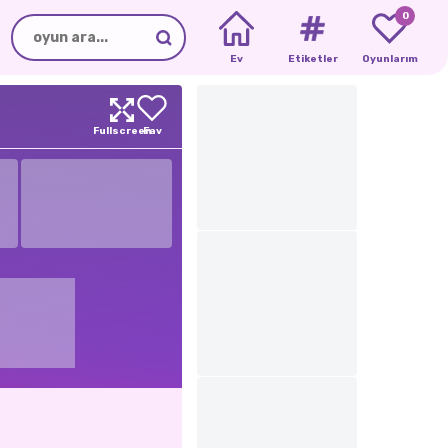
0
Ev
Etiketler
Oyunlarım