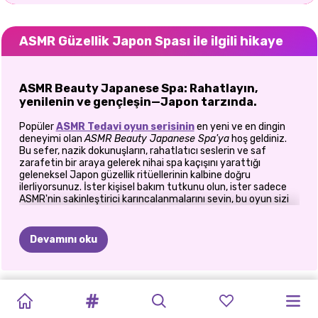
ASMR Güzellik Japon Spası ile ilgili hikaye
ASMR Beauty Japanese Spa: Rahatlayın,
yenilenin ve gençleşin—Japon tarzında.
Popüler
ASMR Tedavi oyun serisinin
en yeni ve en dingin
deneyimi olan
ASMR Beauty Japanese Spa'ya
hoş geldiniz.
Bu sefer, nazik dokunuşların, rahatlatıcı seslerin ve saf
zarafetin bir araya gelerek nihai spa kaçışını yarattığı
geleneksel Japon güzellik ritüellerinin kalbine doğru
ilerliyorsunuz. İster kişisel bakım tutkunu olun, ister sadece
ASMR'nin sakinleştirici karıncalanmalarını sevin, bu oyun sizi
ekranınızdan ayrılmadan yavaşlamaya ve tüm vücudunuzu
rahatlatan bir seansa davet ediyor.
Devamını oku
🛁 Ritüele Başlayın: Banyo, Masaj ve Huzur
Müşterinizin spa gününe buharlı Japon tarzı bir banyoda sakin
bir şekilde yıkanarak başlayın. Ilık suyun, çiçek yapraklarının ve
ASMR
KIZI:
KORE
ASMR
MANIKÜR
UĞUR
ASMR
BENIMLE
GERI
2
SKINFLUENCER
PRENSESLER
ELLIE
KIZIL
doğal kokuların tonu ayarlamasına izin verin. Ardından,
sakinleştirici yağlar ve yumuşak el hareketleri kullanarak
CANLI
GÜZELLIK
ÇIZIM
GÜZELLIK
BÖCEĞI
MAKYAJ
SEYAHAT
OKUL
GÜZELLIK
-
BENIMLE
BENIMLE
SAÇLI