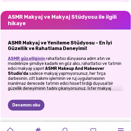
ASMR Makyaj ve Makyaj Stüdyosu ile ilgili
hikaye
ASMR Makyaj ve Yenileme Stüdyosu – En İyi
Güzellik ve Rahatlama Deneyimi!
ASMR güzelliğinin
rahatlatıcı dünyasına adım atın ve
modelinize şimdiye kadarki en göz alıcı, rahatlatıcı ve tatmin
edici makyajı yapın!
ASMR Makeup And Makeover
Studio'da
sadece makyaj yapmıyorsunuz, her fırça
darbesinin, cilt bakımı işleminin ve ruj uygulamasının
inanılmaz derecede tatmin edici hissettirdiği duyusal bir
güzellik deneyiminin tadını çıkarıyorsunuz. İster makyaj
tutkunu olun, ister sadece stressiz bir kaçış arıyor olun, bu
oyun rahatlamanın yaratıcılıkla buluştuğu güzellik salonunuz!
Devamını oku
Adım 1: Cilt Bakımı Mutluluğu – Tazelenin ve
Parlayın!
Her harika
makyaj
sağlıklı, parlak bir ciltle başlar! ASMR
UZAY
ASMR
MAKYAJ
BENIMLE
MONSTERELLA
AŞIRI
KYLIE
AŞIRI
PRENSESLER
KRALIÇE'NIN
TAZE
büyüsünün tadını çıkarırken şunları yapın: