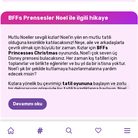
BFFs Prensesler Noel ile ilgili hikaye
Mutlu Noeller sevgili kızlar! Noel'in yılın en mutlu tatili
olduğuna kesinlikle katılacaksınız! Neşe, aile ve arkadaşlarla
çevrili olmak için büyülü bir zaman. Kızlar için
BFFs
Princesses Christmas
oyununda, Noel'i çok seven üç
Disney prensesi bulacaksınız. Her zaman kış tatilleri için
toplanırlar ve birlikte eğlenirler ve bu yıl da bir istisna yoktur.
Noel'i şık bir şekilde kutlamaya hazırlanmalarına yardım
edecek misin?
Kızlara yönelik bu çevrimiçi
tatil oyununa
başlayın ve zorlu
bir dekorasyon göreviyle kış tatili hazırlıklarına başlayın. Noel
Arifesine sadece birkaç gün kala aralarında alacakları
hediyeleri paketlemeye karar verdiler ve işte onlara yardım
Devamını oku
edebileceğiniz yer burası. Bayanlar, sizin için hazırladıkları bu
ilk meydan okumayla başa çıkmaya hazır mısınız? Bu
çevrimiçi Noel
süsleme oyununda
, onların hediyelerine
şenlikli bir görünüm vermek için ihtiyacın olan her şeyi
ELLIE'NIN
TARZDA
YILBAŞI
DONDURULMUŞ
BFFS
NOEL
DONDURULMUŞ
PRENSESLER
BENIMLE
ELLIE'NIN
bulacaksın. Çok çeşitli tatil temalı ambalaj kağıtları arasından
NOEL
HARLEY
seçim yapın ve en sevdiğiniz fiyonkları seçin ve her prenses
NOEL
AŞK
PARILTI
PRENSES
PRENSESLER
ZENCEFILLI
NOEL:
ARALIK
HAZIR
NOEL
DIYARINDAKI
NOEL'I
için benzersiz bir hediyeyi güzel bir şekilde paketleyin. Bu