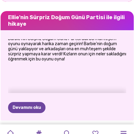
Ellie'nin Sürpriz Doğum Günü Partisi ile ilgili
hikaye
Barbie'nin Sürpriz Doğum Günü Partisi adlı bu muhteşem
oyunu oynayarak harika zaman geçirin! Barbie'nin doğum
günü yaklaşıyor ve arkadaşları ona en muhteşem şekilde
sürpriz yapmaya karar verdi! Kızların onun için neler sakladığını
öğrenmek için bu oyunu oyna!
Devamını oku
YILBAŞI
GLAMOUR
YAZ
PRENSES
POLINEZYA
PRENSES
PRENSES
BFF'LERIN
ELLIE'NIN
PRENSESLER
ŞIMDI
VE
PRENSESLER