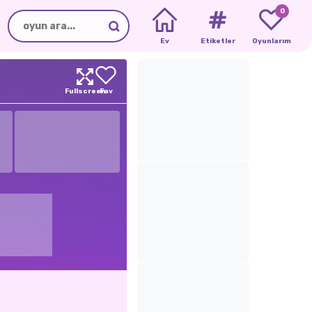
0
Ev
Etiketler
Oyunlarım