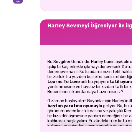
Harley Sevmeyi Öğreniyor ile ilg
Bu Sevgililer Günü'nde, Harley Quinn aşık ol
gidip birkaç erkekle çıkmayı deneyecek. Kötü 
denemeye hazır. Kötü adamımızın telif hakları
bir zorluk, bu yüzden bu sefer senin rehberliği
Learns To Love
adlı bu yepyeni
tatil oyu
yenilenmesine ve huysuz bir kızdan tatlı bir
Becerilerinizi kanıtlamaya hazır mısınız?
O zaman başlayalım! Bayanlar için Harley'in ilk
baştan yaratma oyunuyla
geliyor. Bu, bu 
görünümünden kurtulmasına ve yakışıklı Ken v
bir kıza dönüşmesine yardım edeceğiniz bir
kaldırarak başlayalım. Yüzündeki tüm kötü ma
kullanın ve ardından saçına pembe ve mavi renk
üfleyerek kurutun ve ardından
makyaj
görün