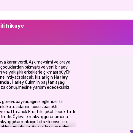
ili hikaye
maya karar verdi. Aşk mevsimi ve oraya
çocuklardan bıkmıştı ve yeni bir şey
 ve yakışıklı erkeklerle çıkması büyük
ne ihtiyacı olacak. Kızlar için
Harley
nunda
, Harley Quinn'in baştan aşağı
 kıza dönüşmesine yardım edeceksiniz.
 görevi, bayılacağınız eğlenceli bir
ünlü kötü adamın cesur, pasaklı
e hatta Jack Frost ile çıkabilecek tatlı
 adımdır. Öyleyse makyaj görünümünü
kyajı çıkarmak için bifazik misel su
leri uygulayın. Bir kız-kız saç stiline
ümüne devam edin. Adım adım yüzüne