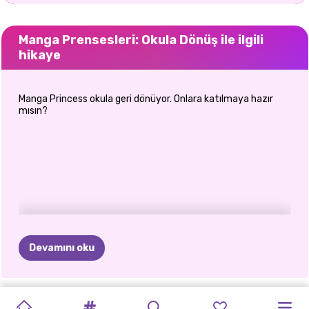
Manga Prensesleri: Okula Dönüş ile ilgili
hikaye
Manga Princess okula geri dönüyor. Onlara katılmaya hazır
mısın?
Devamını oku
ELSA
VE
PRENSES
NOKTALI
ELLIE
VE
KÖTÜLER
ELIZA
VE
MANGA
PRENSESLER
CUTEZEE'NIN
PRENSES
SÜPER
PRENSESLER