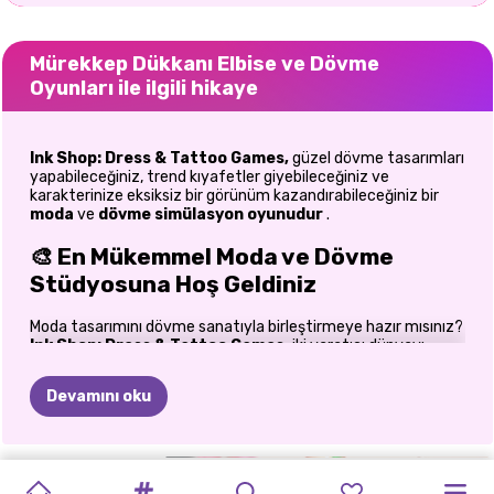
Mürekkep Dükkanı Elbise ve Dövme
Oyunları ile ilgili hikaye
Ink Shop: Dress & Tattoo Games,
güzel dövme tasarımları
yapabileceğiniz, trend kıyafetler giyebileceğiniz ve
karakterinize eksiksiz bir görünüm kazandırabileceğiniz bir
moda
ve
dövme simülasyon oyunudur
.
🎨 En Mükemmel Moda ve Dövme
Stüdyosuna Hoş Geldiniz
Moda tasarımını dövme sanatıyla birleştirmeye hazır mısınız?
Ink Shop: Dress & Tattoo Games,
iki yaratıcı dünyayı
heyecan verici bir dönüşüm macerasında bir araya getiriyor.
İster trend kıyafetlere, ister göz alıcı aksesuarlara, isterse de
Devamını oku
dikkat çekici dövme tasarımlarına tutkun olun, bu oyun size
sanatsal yeteneklerinizi sergilemeniz için sonsuz fırsatlar
sunuyor. Her müşterinin benzersiz bir dönüşüm aradığı şık bir
dövme stüdyosuna adım atın. Göreviniz, nefes kesen
YAZ
BARBEE
3D
HAYVAN
LABUBU
ASMR
CYBERPUNK
SKINFLUENCER
KYLIE
AŞIRI
PRENSES
dövmeler yaratırken aynı zamanda her karakterin kişiliğine