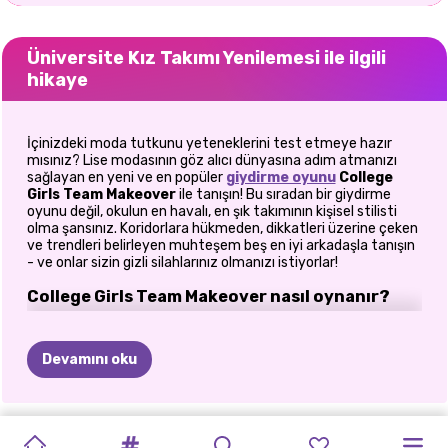
Üniversite Kız Takımı Yenilemesi ile ilgili
hikaye
İçinizdeki moda tutkunu yeteneklerini test etmeye hazır
mısınız? Lise modasının göz alıcı dünyasına adım atmanızı
sağlayan en yeni ve en popüler
giydirme oyunu
College
Girls Team Makeover
ile tanışın! Bu sıradan bir giydirme
oyunu değil, okulun en havalı, en şık takımının kişisel stilisti
olma şansınız. Koridorlara hükmeden, dikkatleri üzerine çeken
ve trendleri belirleyen muhteşem beş en iyi arkadaşla tanışın
- ve onlar sizin gizli silahlarınız olmanızı istiyorlar!
College Girls Team Makeover nasıl oynanır?
Rüya takımıyla tanışın: Okulun en popüler kızları
Devamını oku
College Girl Team Makeover oyunu, kampüs stilinin kraliçeleri
olan beş ayrılmaz arkadaştan oluşan en iyi lise kız takımıyla
ilgilidir. Görünüşleri, tavırları ve popülerlikleri var, ancak zirvede
kalmak için ihtiyaç duydukları tek bir şey var: siz! Modaya olan
OKULA
LISE
SONBAHAR
OKULA
NOKTALI
LISE
KÖTÜ
ELLIE
VE
KÖTÜLER
PRENSESLER
LISE
SISTERS
PRENSESLER
keskin bakışınızla, her gün kusursuz görünmelerini sağlamak
için size güveniyorlar. Kendinizi ikonik stillerinin arkasındaki