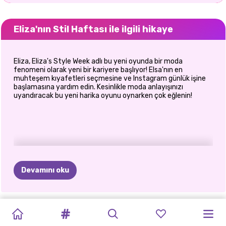
Eliza'nın Stil Haftası ile ilgili hikaye
Eliza, Eliza's Style Week adlı bu yeni oyunda bir moda
fenomeni olarak yeni bir kariyere başlıyor! Elsa'nın en
muhteşem kıyafetleri seçmesine ve Instagram günlük işine
başlamasına yardım edin. Kesinlikle moda anlayışınızı
uyandıracak bu yeni harika oyunu oynarken çok eğlenin!
Devamını oku
PRENSES
PRENSESLER
OYUNCAK
ÜNLÜLERIN
SARIŞINLAR
EN
İYI
PRENSES
BFF:
PRENSESLER
PRENSESLER
ŞEHIRDEKI
ELIZA
VE
BEMBEYAZ
MODA
BEBEK
YAŞAM
DAHA
IYI
STIL
AYI
HOLLYWOOD
BOHEM
VE
KIYAFET
PATCHWORK
KÖTÜ
GOLDIE