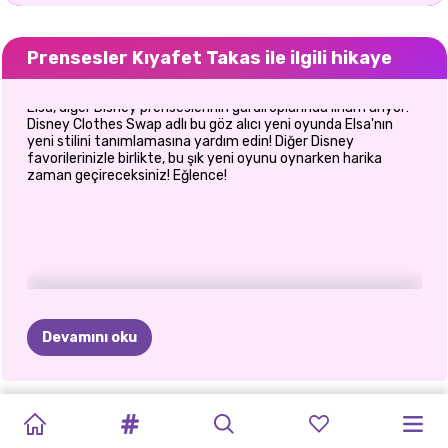
Prensesler Kıyafet Takas ile ilgili hikaye
Elsa, diğer Disney prenseslerinin gardıroplarında ilham arıyor!
Disney Clothes Swap adlı bu göz alıcı yeni oyunda Elsa'nın
yeni stilini tanımlamasına yardım edin! Diğer Disney
favorilerinizle birlikte, bu şık yeni oyunu oynarken harika
zaman geçireceksiniz! Eğlence!
Devamını oku
PRENSES
PRENSESLER
OYUNCAK
ÜNLÜLERIN
SARIŞINLAR
EN
İYI
PRENSES
BFF:
PRENSESLER
PRENSESLER
ŞEHIRDEKI
ELIZA
VE
BEMBEYAZ
MODA
BEBEK
YAŞAM
DAHA
IYI
STIL
AYI
HOLLYWOOD
BOHEM
VE
KIYAFET
PATCHWORK
KÖTÜ
GOLDIE